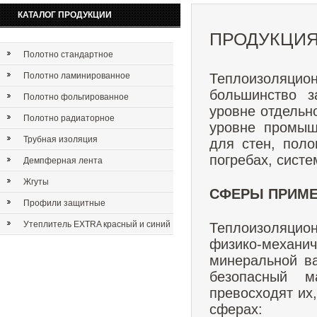
КАТАЛОГ ПРОДУКЦИИ
ПРОДУКЦИ
Полотно стандартное
Полотно ламинированное
Теплоизоляци
большинство за
Полотно фольгированное
уровне отдельно
Полотно радиаторное
уровне промыш
Трубная изоляция
для стен, поло
погребах, сист
Демпферная лента
Жгуты
СФЕРЫ ПРИМ
Профили защитные
Утеплитель EXTRA красный и синий
Теплоизоляци
физико-механич
минеральной ва
безопасный м
превосходят их
сферах: