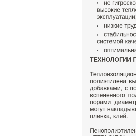
не гигроск
высокие тепл
эксплуатации
низкие тру
стабильнос
системой кач
оптимальна
ТЕХНОЛОГИИ 
Теплоизоляц
полиэтилена вы
добавками, с п
вспененного п
порами диамет
могут накладыв
пленка, клей.
Пенополиэтил