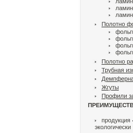
ламин
ламин
ламин
Полотно ф
фольг
фольг
фольг
фольг
Полотно р
Трубная из
Демпферна
Жгуты
Профили з
ПРЕИМУЩЕСТВ
продукция 
экологически 