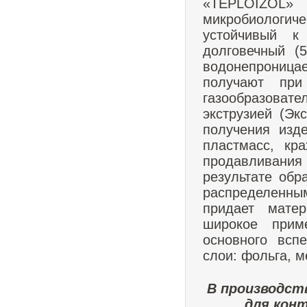
«TEPLOIZOL»
микробиологиче
устойчивый к
долговечный (
водонепроница
получают при
газообразова
экструзией (Эк
получения изд
пластмасс, кр
продавливания 
результате обр
распределенны
придает мате
широкое прим
основного всп
слои: фольга, м
В производст
для кон